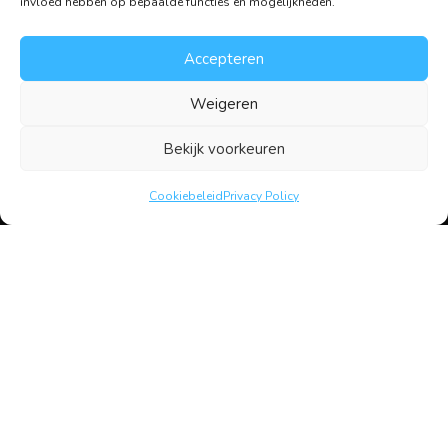
invloed hebben op bepaalde functies en mogelijkheden.
Accepteren
Weigeren
Bekijk voorkeuren
Cookiebeleid
Privacy Policy
Ebergen Finance
Een gebruiksvriendelijke website beschikbaar in
meerdere talen die het professionele imago van de
Finance branche goed weerspiegelt.