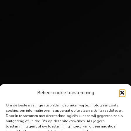
Beheer cookie toestemming
Om de beste ervaringen te bieden, gebruiken wij technologieën zoals
cookies om informatie over je apparaat op te slaan en/of te raadplegen.
Door in te stemmen met deze technologieën kunnen wij gegevens zoals
surfgedrag of unieke ID's op deze site verwerken. Als je geen
toestemming geeft of uw toestemming intrekt, kan dit een nadelige