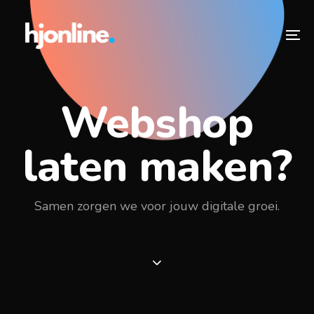
Skip
Skip
links
to
To
primary
na
navigation
Skip
Webshop
to
content
laten maken?
Samen zorgen we voor jouw digitale groei.